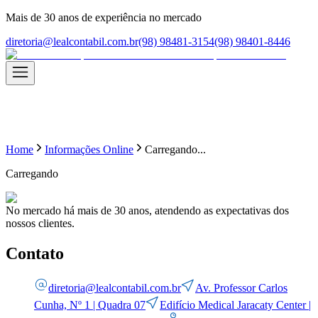
Mais de
30
anos de experiência no mercado
diretoria@lealcontabil.com.br
(98) 98481-3154
(98) 98401-8446
Home
Informações Online
Carregando...
Carregando
No mercado há mais de
30
anos, atendendo as expectativas dos
nossos clientes.
Contato
diretoria@lealcontabil.com.br
Av. Professor Carlos
Cunha, Nº 1 | Quadra 07
Edifício Medical Jaracaty Center |