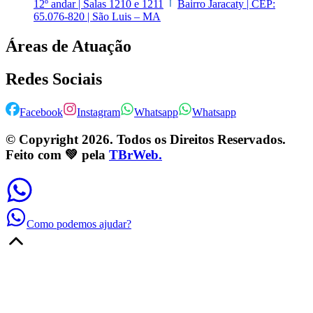
12º andar | Salas 1210 e 1211
Bairro Jaracaty | CEP:
65.076-820 | São Luis – MA
Áreas de Atuação
Redes Sociais
Facebook
Instagram
Whatsapp
Whatsapp
© Copyright
2026
. Todos os Direitos Reservados.
Feito com 💚 pela
TBrWeb.
Como podemos ajudar?