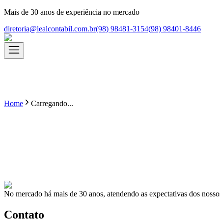
Mais de
30
anos de experiência no mercado
diretoria@lealcontabil.com.br
(98) 98481-3154
(98) 98401-8446
Home
Carregando...
No mercado há mais de
30
anos, atendendo as expectativas dos nossos
Contato